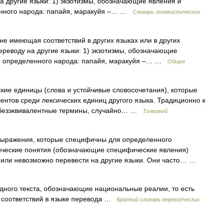
а другие языки: 1) экзотизмы, обозначающие явления и
енного народа: папайя, маракуйя –… …
Словарь лингвистических
е имеющая соответствий в других языках или в других
ереводу на другие языки: 1) экзотизмы, обозначающие
ни определенного народа: папайя, маракуйя –… …
Общее
кие единицы (слова и устойчивые словосочетания), которые
ентов среди лексических единиц другого языка. Традиционно к
о безэквивалентные термины, случайно… …
Толковый
выражения, которые специфичны для определенного
ические понятия (обозначающие специфические явления)
о или невозможно перевести на другие языки. Они часто… …
дного текста, обозначающие национальные реалии, то есть
 соответствий в языке перевода …
Краткий словарь переводческих