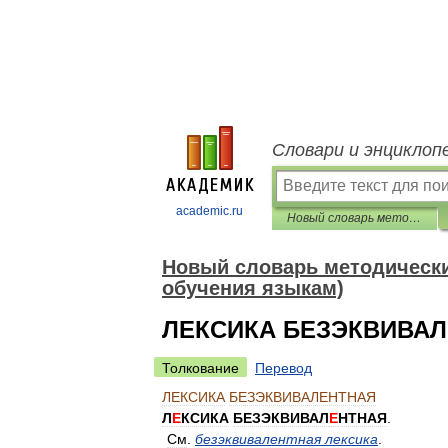
Словари и энциклоп
academic.ru
Новый словарь методических терминов и понятий (теория и практика обучения языкам)
Новый словарь методических
обучения языкам)
ЛЕКСИКА БЕЗЭКВИВА
Толкование
Перевод
ЛЕКСИКА
БЕЗЭКВИВАЛЕНТНАЯ
Л
Е
КСИКА
БЕЗЭКВИВАЛ
Е
НТНАЯ
.
См
.
безэквивалентная
лексика
.