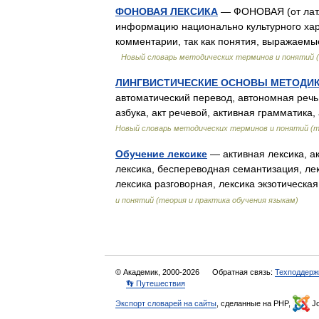
ФОНОВАЯ ЛЕКСИКА
— ФОНОВАЯ (от лат. 
информацию национально культурного хар
комментарии, так как понятия, выражаемы
Новый словарь методических терминов и понятий (
ЛИНГВИСТИЧЕСКИЕ ОСНОВЫ МЕТОДИ
автоматический перевод, автономная речь,
азбука, акт речевой, активная грамматика
Новый словарь методических терминов и понятий (т
Обучение лексике
— активная лексика, а
лексика, беспереводная семантизация, лек
лексика разговорная, лексика экзотическ
и понятий (теория и практика обучения языкам)
© Академик, 2000-2026
Обратная связь:
Техподдерж
👣 Путешествия
Экспорт словарей на сайты
, сделанные на PHP,
Jo