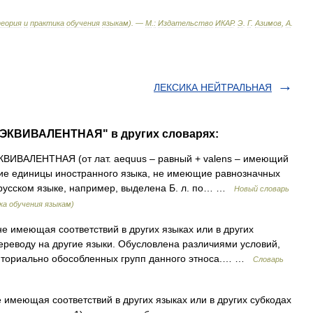
еория
и
практика
обучения
языкам
). —
М
.
:
Издательство
ИКАР
.
Э
.
Г
.
Азимов
,
А
.
ЛЕКСИКА НЕЙТРАЛЬНАЯ
ЗЭКВИВАЛЕНТНАЯ" в других словарях:
ВИВАЛЕНТНАЯ (от лат. aequus – равный + valens – имеющий
кие единицы иностранного языка, не имеющие равнозначных
 русском языке, например, выделена Б. л. по… …
Новый словарь
ка обучения языкам)
 имеющая соответствий в других языках или в других
ереводу на другие языки. Обусловлена различиями условий,
рриториально обособленных групп данного этноса.… …
Словарь
 имеющая соответствий в других языках или в других субкодах