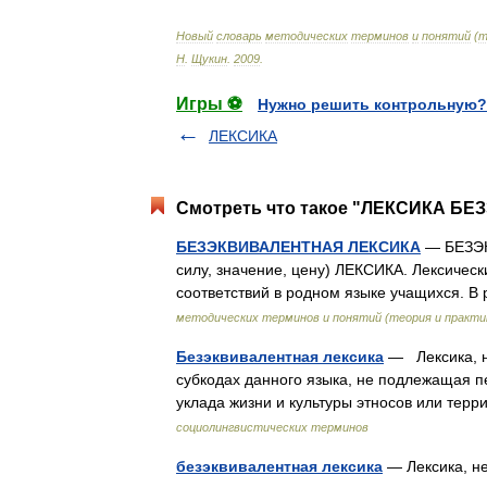
Новый
словарь
методических
терминов
и
понятий
(
т
Н
.
Щукин
.
2009
.
Игры ⚽
Нужно решить контрольную?
ЛЕКСИКА
Смотреть что такое "ЛЕКСИКА БЕ
БЕЗЭКВИВАЛЕНТНАЯ ЛЕКСИКА
— БЕЗЭК
силу, значение, цену) ЛЕКСИКА. Лексичес
соответствий в родном языке учащихся. В
методических терминов и понятий (теория и практи
Безэквивалентная лексика
— Лексика, не
субкодах данного языка, не подлежащая п
уклада жизни и культуры этносов или те
социолингвистических терминов
безэквивалентная лексика
— Лексика, не