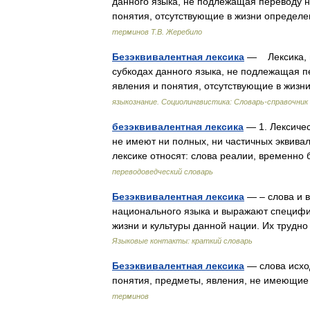
данного языка, не подлежащая переводу н
понятия, отсутствующие в жизни определ
терминов Т.В. Жеребило
Безэквивалентная лексика
— Лексика, н
субкодах данного языка, не подлежащая п
явления и понятия, отсутствующие в жиз
языкознание. Социолингвистика: Словарь-справочник
безэквивалентная лексика
— 1. Лексичес
не имеют ни полных, ни частичных эквивал
лексике относят: слова реалии, временн
переводоведческий словарь
Безэквивалентная лексика
— – слова и 
национального языка и выражают специф
жизни и культуры данной нации. Их трудн
Языковые контакты: краткий словарь
Безэквивалентная лексика
— слова исхо
понятия, предметы, явления, не имеющие
терминов