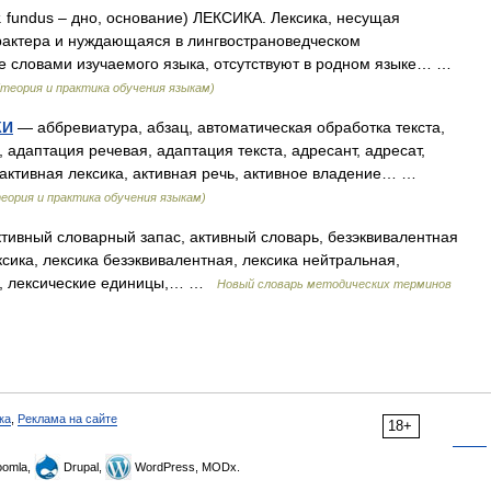
fundus – дно, основание) ЛЕКСИКА. Лексика, несущая
актера и нуждающаяся в лингвострановедческом
е словами изучаемого языка, отсутствуют в родном языке… …
теория и практика обучения языкам)
КИ
— аббревиатура, абзац, автоматическая обработка текста,
 адаптация речевая, адаптация текста, адресант, адресат,
, активная лексика, активная речь, активное владение… …
еория и практика обучения языкам)
ктивный словарный запас, активный словарь, безэквивалентная
сика, лексика безэквивалентная, лексика нейтральная,
ая, лексические единицы,… …
Новый словарь методических терминов
ка
,
Реклама на сайте
18+
omla,
Drupal,
WordPress, MODx.